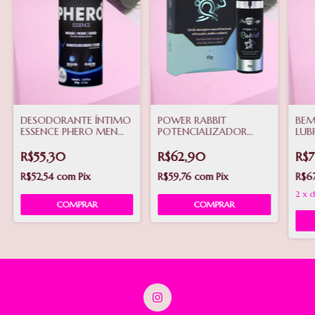
DESODORANTE ÍNTIMO
POWER RABBIT
BEM
ESSENCE PHERO MEN
POTENCIALIZADOR
LUB
AEROSOL 166ML LA
MASCULINO 15G
HIA
PIMIENTA
PROVOKE-ME
R$55,30
R$62,90
R$7
R$52,54
com
Pix
R$59,76
com
Pix
R$6
2
x