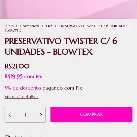
Início
>
Cosméticos
>
Eles
>
PRESERVATIVO TWISTER C/ 6 UNIDADES -
BLOWTEX
PRESERVATIVO TWISTER C/ 6
UNIDADES - BLOWTEX
R$21,00
R$19,95
com
Pix
5% de desconto
pagando com Pix
Ver mais detalhes
ALTERAR CEP
Entregas para o CEP: