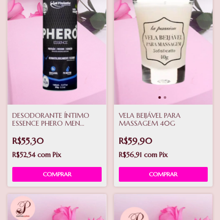
DESODORANTE ÍNTIMO
VELA BEIJÁVEL PARA
ESSENCE PHERO MEN
MASSAGEM 40G
AEROSOL 166ML LA
PIMIENTA
R$55,30
R$59,90
R$52,54
com
Pix
R$56,91
com
Pix
COMPRAR