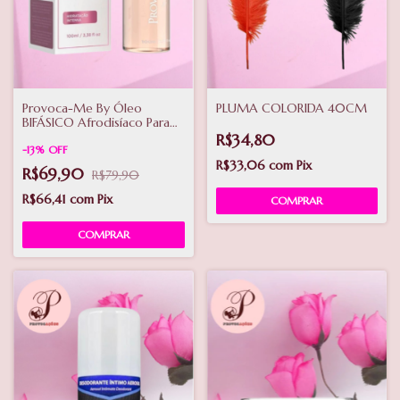
Provoca-Me By Óleo
PLUMA COLORIDA 40CM
BIFÁSICO Afrodisíaco Para
Hidratação 100Ml
R$34,80
-
13
%
OFF
R$33,06
com
Pix
R$69,90
R$79,90
R$66,41
com
Pix
COMPRAR