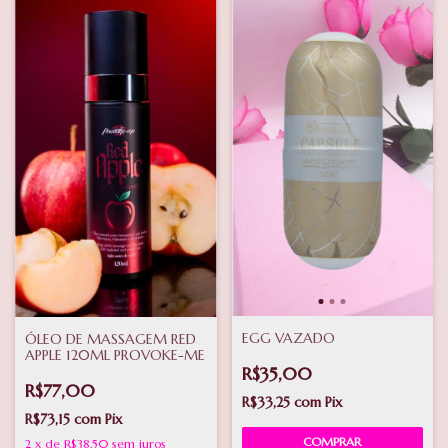
EGG VAZADO
ÓLEO DE MASSAGEM RED
APPLE 120ML PROVOKE-ME
R$35,00
R$77,00
R$33,25
com
Pix
R$73,15
com
Pix
COMPRAR
2
x
de
R$38,50
sem juros