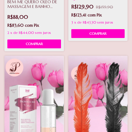
BEM ME QUERO ÓLEO DE
R$129,90
MASSAGEM E BANHO
R$159,90
LUSH 120ML
R$123,41
com
Pix
R$88,00
3
x
de
R$43,30
sem juros
R$83,60
com
Pix
2
x
de
R$44,00
sem juros