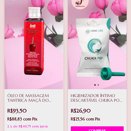
ÓLEO DE MASSAGEM
HIGIENIZADOR ÍNTIMO
TANTRICA MAÇÃ DO
DESCARTÁVEL CHUKA POP
AMOR 130ML INTT
01 UNIDADE
R$93,50
R$26,90
R$88,83
com
Pix
R$25,56
com
Pix
2
x
de
R$46,75
sem juros